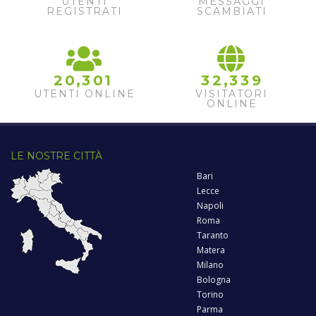
UTENTI
MESSAGGI
REGISTRATI
SCAMBIATI
,
,
2
0
3
0
1
3
2
3
3
9
UTENTI ONLINE
VISITATORI
ONLINE
LE NOSTRE CITTÀ
Bari
Lecce
Napoli
Roma
Taranto
Matera
Milano
Bologna
Torino
Parma