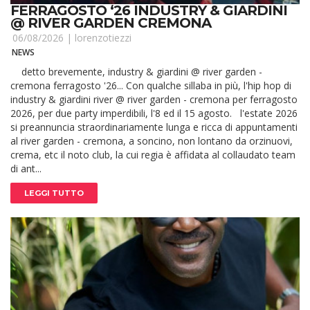
FERRAGOSTO ‘26 INDUSTRY & GIARDINI
@ RIVER GARDEN CREMONA
06/08/2026 |
lorenzotiezzi
NEWS
detto brevemente, industry & giardini @ river garden -
cremona ferragosto '26... Con qualche sillaba in più, l'hip hop di
industry & giardini river @ river garden - cremona per ferragosto
2026, per due party imperdibili, l'8 ed il 15 agosto. l'estate 2026
si preannuncia straordinariamente lunga e ricca di appuntamenti
al river garden - cremona, a soncino, non lontano da orzinuovi,
crema, etc il noto club, la cui regia è affidata al collaudato team
di ant...
LEGGI TUTTO