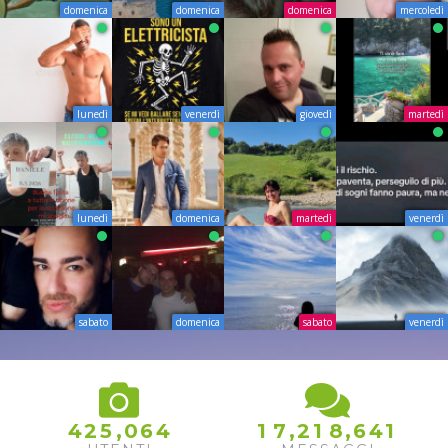
domenica
domenica
domenica
mercoledì
lunedì
venerdì
giovedì
martedì
lunedì
domenica
martedì
venerdì
sabato
domenica
sabato
venerdì
,
,
,
4
2
5
0
6
4
1
7
2
1
8
6
4
1