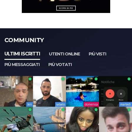
COMMUNITY
ULTIMI ISCRITTI
UTENTI ONLINE
PIÙ VISTI
PIÙ MESSAGGIATI
PIÙ VOTATI
Ieri
sabato
domenica
martedì