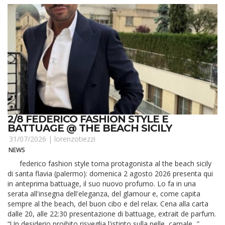
2/8 FEDERICO FASHION STYLE E
BATTUAGE @ THE BEACH SICILY
31/07/2026 |
lorenzotiezzi
NEWS
federico fashion style torna protagonista al the beach sicily
di santa flavia (palermo): domenica 2 agosto 2026 presenta qui
in anteprima battuage, il suo nuovo profumo. Lo fa in una
serata all'insegna dell'eleganza, del glamour e, come capita
sempre al the beach, del buon cibo e del relax. Cena alla carta
dalle 20, alle 22:30 presentazione di battuage, extrait de parfum.
“Un desiderio proibito risveglia l'istinto sulla pelle, carnale...”.