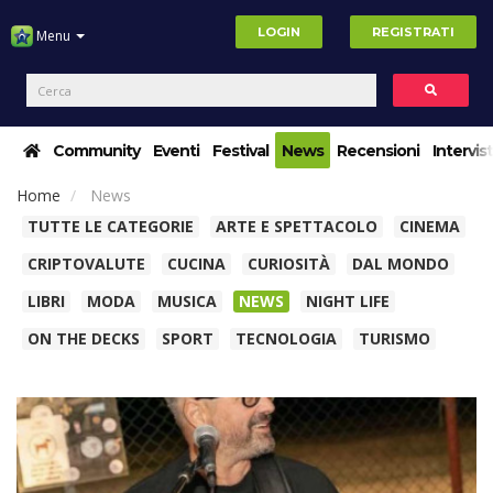
LOGIN
REGISTRATI
Menu
Community
Eventi
Festival
News
Recensioni
Intervis
Home
News
TUTTE LE CATEGORIE
ARTE E SPETTACOLO
CINEMA
CRIPTOVALUTE
CUCINA
CURIOSITÀ
DAL MONDO
LIBRI
MODA
MUSICA
NEWS
NIGHT LIFE
ON THE DECKS
SPORT
TECNOLOGIA
TURISMO