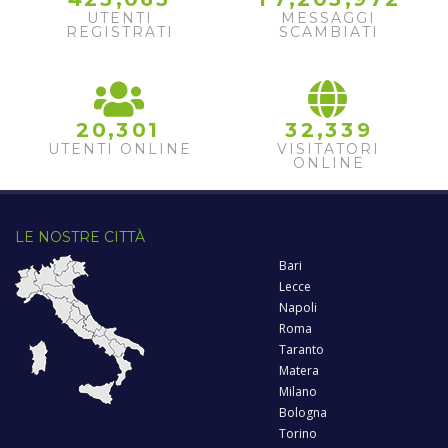
UTENTI
MESSAGGI
REGISTRATI
SCAMBIATI
,
,
2
0
3
0
1
3
2
3
3
9
UTENTI ONLINE
VISITATORI
ONLINE
LE NOSTRE CITTÀ
Bari
Lecce
Napoli
Roma
Taranto
Matera
Milano
Bologna
Torino