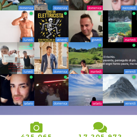
domenica
domenica
domenica
mercoledì
lunedì
venerdì
giovedì
martedì
lunedì
domenica
martedì
venerdì
sabato
domenica
sabato
venerdì
,
,
,
4
2
5
0
6
5
1
7
2
0
5
9
7
2