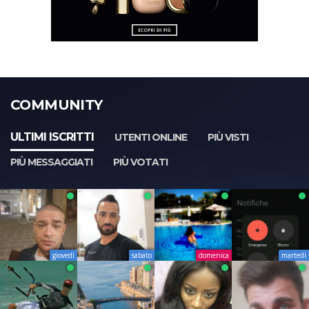
COMMUNITY
ULTIMI ISCRITTI
UTENTI ONLINE
PIÙ VISTI
PIÙ MESSAGGIATI
PIÙ VOTATI
giovedì
sabato
domenica
martedì