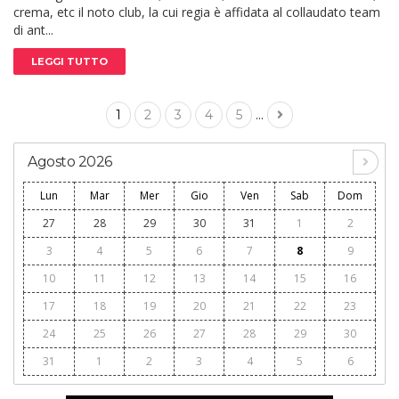
crema, etc il noto club, la cui regia è affidata al collaudato team
di ant...
LEGGI TUTTO
...
1
2
3
4
5
Agosto 2026
Lun
Mar
Mer
Gio
Ven
Sab
Dom
27
28
29
30
31
1
2
3
4
5
6
7
8
9
10
11
12
13
14
15
16
17
18
19
20
21
22
23
24
25
26
27
28
29
30
31
1
2
3
4
5
6